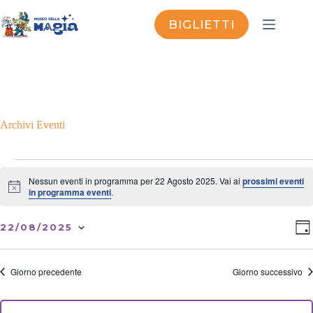
Salta
al
BIGLIETTI
contenuto
Archivi
Eventi
Eventi
for
Nessun eventi in programma per 22 Agosto 2025. Vai ai
prossimi eventi
22
N
in programma eventi
.
o
Agosto
t
2025
V
E
i
22/08/2025
G
i
v
c
S
I
e
s
e
e
O
t
n
l
R
Giorno precedente
Giorno successivo
e
t
e
N
N
o
z
O
a
V
i
o
v
i