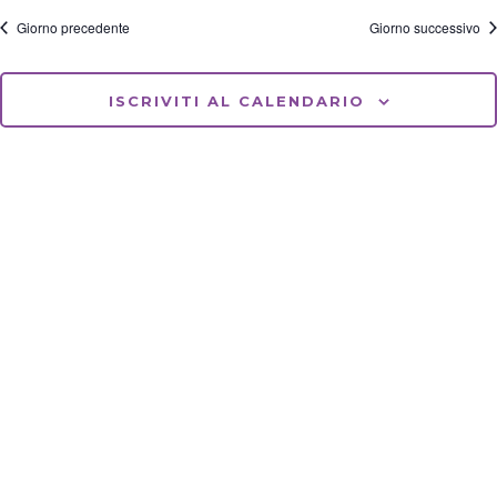
i
a
a
o
v
Giorno precedente
Giorno successivo
t
n
i
a
e
g
.
a
ISCRIVITI AL CALENDARIO
z
i
o
n
e