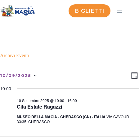
Salta
al
BIGLIETTI
contenuto
Archivi
Eventi
Eventi
V
E
10/09/2025
G
for
i
v
S
I
10
s
e
e
O
10:00
Settembre
t
n
l
R
2025
e
t
e
N
10 Settembre 2025 @ 10:00
-
16:00
N
o
z
O
Gita Estate Ragazzi
a
V
i
o
v
i
MUSEO DELLA MAGIA - CHERASCO (CN) - ITALIA
VIA CAVOUR
n
i
s
33/35, CHERASCO
a
g
t
l
a
e
a
z
N
d