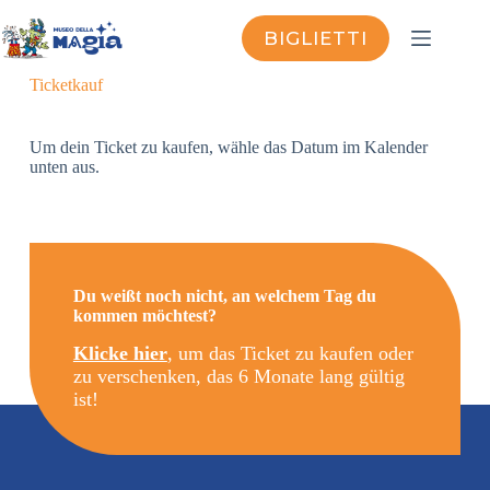
BIGLIETTI
Ticketkauf
Um dein Ticket zu kaufen, wähle das Datum im Kalender
unten aus.
Du weißt noch nicht, an welchem Tag du
kommen möchtest?
Klicke hier
, um das Ticket zu kaufen oder
zu verschenken, das 6 Monate lang gültig
ist!