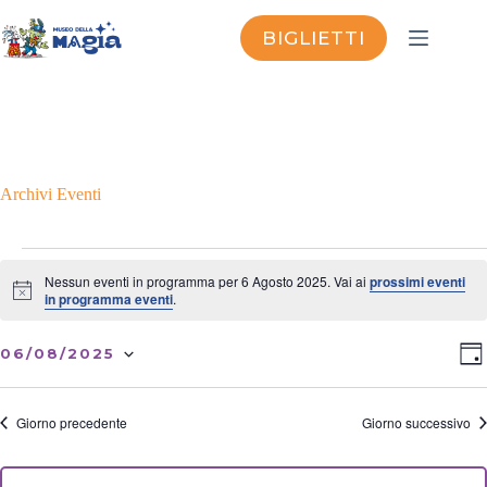
Salta
al
BIGLIETTI
contenuto
Archivi
Eventi
Eventi
for
Nessun eventi in programma per 6 Agosto 2025. Vai ai
prossimi eventi
6
N
in programma eventi
.
o
Agosto
t
2025
V
E
i
06/08/2025
G
i
v
c
S
I
e
s
e
e
O
t
n
l
R
Giorno precedente
Giorno successivo
e
t
e
N
N
o
z
O
a
V
i
o
v
i