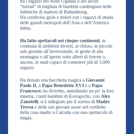
tra i ragazzi del Nord Uganda o dei lavori
“forzati” di migliaia di bambini cambogiani nelle
fabbriche di mattoni di Battambong.
Ha condiviso gioie e dolori con i ragazzi di strada
delle grandi metropoli dell’Asia o dell’America
latina.
Ha fatto spettacoli nei cinque continenti
, in
centinaia di ambienti diversi, al chiuso, in piccole
sale gremite all’inverosimile, in grotte di alta
montagna o all’aperto sotto alberi di foreste o,
ancora, in stadi capaci di contenere più di 5.000
ragazzi.
Ha donato una bacchetta magica a
Giovanni
Paolo II
, a
Papa Benedetto XVI
e a
Papa
Francesco
; ha divertito, annullando un po’ la loro
miseria, i tanti bambini di Korogocho, con
Alex
Zanotelli
; si è rallegrato per il sorriso di
Madre
Teresa
e delle sue giovani suore nel cortiletto
della casa madre a Calcutta con uno spettacolo di
magia.