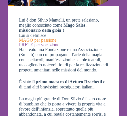
Lui è don Silvio Mantelli, un prete salesiano,
meglio conosciuto come
Mago Sales,
missionario della gioia
!!
Lui si definisce
MAGO per passione
PRETE per vocazione
Ha creato una Fondazione e una Associazione
(Smilab) con cui propaganda l’arte della magia
con spettacoli, manifestazioni e scuole teatrali,
raccogliendo notevoli fondi per la realizzazione di
progetti umanitari nelle missioni del mondo.
È stato
il primo maestro di Arturo Brachetti
e
di tanti altri bravissimi prestigiatori italiani.
La magia più grande di Don Silvio è il suo cuore
di bambino che lo porta a vivere la propria vita a
favore dell’infanzia, soprattutto quella più
abbandonata, a cui regala costantemente sorrisi e
solidarietà (attualmente aiuta più di 4.000 bambini
nel mondo a vivere decorosamente il grande dono