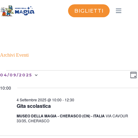
Salta
al
BIGLIETTI
contenuto
Archivi
Eventi
Eventi
V
E
04/09/2025
G
for
i
v
S
I
4
s
e
e
O
10:00
Settembre
t
n
l
R
2025
e
t
e
N
4 Settembre 2025 @ 10:00
-
12:30
N
o
z
O
Gita scolastica
a
V
i
o
v
i
MUSEO DELLA MAGIA - CHERASCO (CN) - ITALIA
VIA CAVOUR
n
i
s
33/35, CHERASCO
a
g
t
l
a
e
a
z
N
d