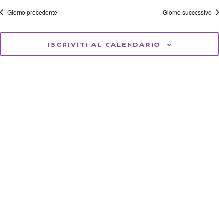
i
a
a
o
v
Giorno precedente
Giorno successivo
t
n
i
a
e
g
.
a
ISCRIVITI AL CALENDARIO
z
i
o
n
e