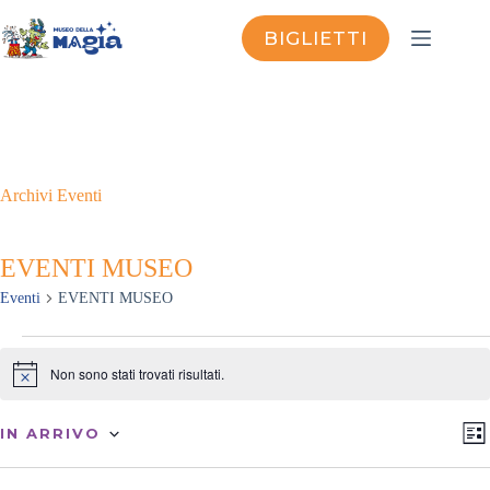
Salta
al
BIGLIETTI
contenuto
Archivi
Eventi
EVENTI MUSEO
Eventi
EVENTI MUSEO
Eventi
Non sono stati trovati risultati.
N
o
t
V
E
i
IN ARRIVO
L
i
v
c
S
I
s
e
e
e
S
t
n
l