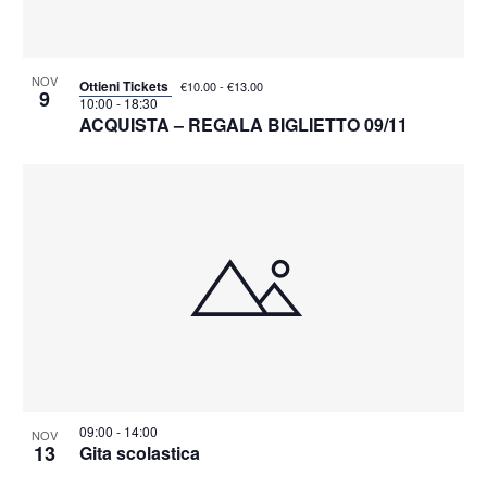
i
a
t
o
v
s
n
i
i
e
g
n
NOV
a
Ottieni Tickets
€10.00 - €13.00
P
9
z
10:00
-
18:30
h
ACQUISTA – REGALA BIGLIETTO 09/11
i
o
o
t
n
o
e
V
i
e
w
09:00
-
14:00
NOV
13
Gita scolastica