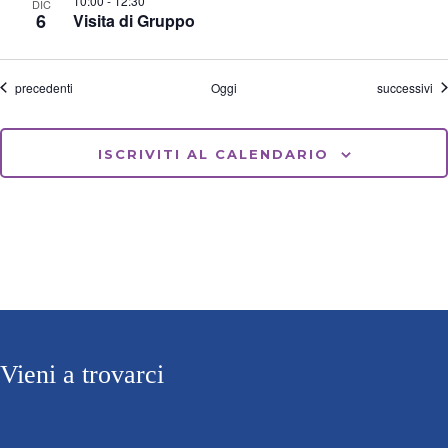
10:00
-
12:30
DIC
6
Visita di Gruppo
Eventi
Eventi
precedenti
Oggi
successivi
ISCRIVITI AL CALENDARIO
Vieni a trovarci