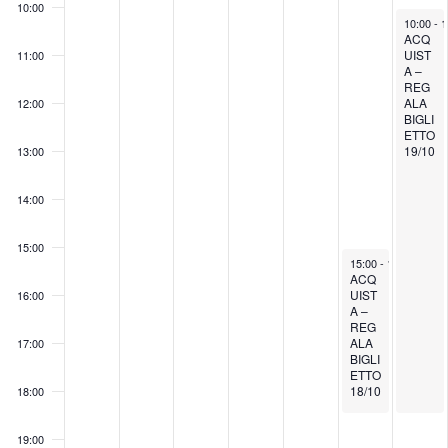
s
.
.
.
.
.
i
a
10:00
o
e
October 
o
v
10:00
-
1
f
g
ACQ
n
i
E
UIST
11:00
u
e
g
v
A –
e
a
e
REG
n
z
n
ALA
12:00
t
i
t
BIGLI
e
o
ETTO
i
n
19/10
13:00
e
14:00
15:00
October 18, 2025
15:00
-
18:30
ACQ
UIST
16:00
A –
REG
ALA
17:00
BIGLI
ETTO
18/10
18:00
19:00