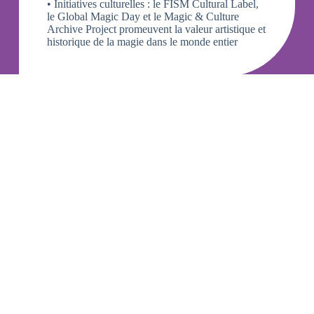
• Initiatives culturelles : le
FISM Cultural Label
,
le
Global Magic Day
et le
Magic & Culture
Archive Project
promeuvent la valeur artistique et
historique de la magie dans le monde entier
Objectifs stratégiques
L’Académie cherche à renforcer le rôle mondial
de la FISM en tant que référence pour
l’excellence et la tradition, à soutenir les
initiatives locales dans un cadre international et à
coordonner les actions vers la reconnaissance de
la magie comme partie du
Patrimoine Culturel
Immatériel de l’Humanité de l’UNESCO.