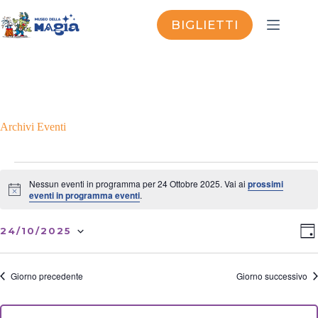
Salta
al
BIGLIETTI
contenuto
Archivi
Eventi
Eventi
for
Nessun eventi in programma per 24 Ottobre 2025. Vai ai
prossimi
24
N
eventi in programma eventi
.
o
Ottobre
t
2025
V
E
i
24/10/2025
G
i
v
c
S
I
e
s
e
e
O
t
n
l
R
Giorno precedente
Giorno successivo
e
t
e
N
N
o
z
O
a
V
i
o
v
i