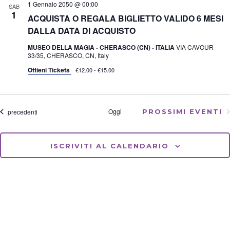
1 Gennaio 2050 @ 00:00
N
o
z
SAB
1
a
V
i
ACQUISTA O REGALA BIGLIETTO VALIDO 6 MESI
o
v
i
DALLA DATA DI ACQUISTO
n
i
s
a
g
t
MUSEO DELLA MAGIA - CHERASCO (CN) - ITALIA
VIA CAVOUR
l
a
e
33/35, CHERASCO, CN, Italy
a
z
N
d
Ottieni Tickets
€12.00 - €15.00
i
a
a
o
v
t
n
i
a
e
g
.
a
Eventi
Oggi
precedenti
PROSSIMI EVENTI
z
i
o
n
ISCRIVITI AL CALENDARIO
e