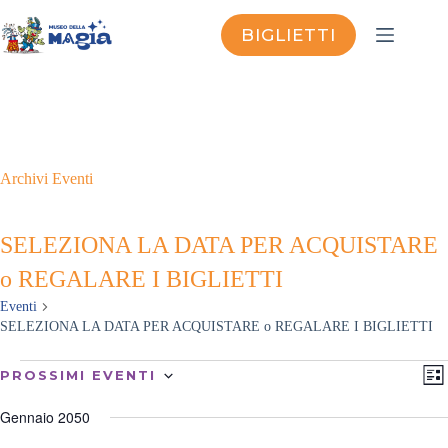
Salta
al
BIGLIETTI
contenuto
Archivi
Eventi
SELEZIONA LA DATA PER ACQUISTARE
o REGALARE I BIGLIETTI
Eventi
SELEZIONA LA DATA PER ACQUISTARE o REGALARE I BIGLIETTI
Eventi
V
E
PROSSIMI EVENTI
L
i
v
S
I
s
e
e
S
Gennaio 2050
t
n
l
T
e
t
e
A