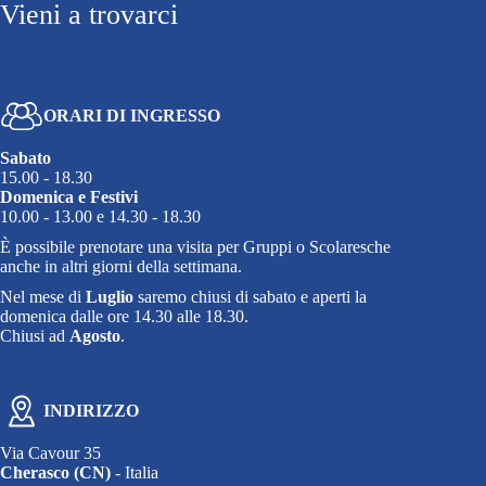
Vieni a trovarci
19:00
20:00
21:00
ORARI DI INGRESSO
Sabato
22:00
15.00 - 18.30
Domenica e Festivi
10.00 - 13.00 e 14.30 - 18.30
23:00
È possibile prenotare una visita per Gruppi o Scolaresche
anche in altri giorni della settimana.
Nel mese di
Luglio
saremo chiusi di sabato e aperti la
domenica dalle ore 14.30 alle 18.30.
Chiusi ad
Agosto
.
INDIRIZZO
Via Cavour 35
Cherasco (CN)
- Italia