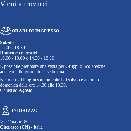
Vieni a trovarci
19:00
20:00
21:00
ORARI DI INGRESSO
Sabato
22:00
15.00 - 18.30
Domenica e Festivi
10.00 - 13.00 e 14.30 - 18.30
23:00
È possibile prenotare una visita per Gruppi o Scolaresche
anche in altri giorni della settimana.
Nel mese di
Luglio
saremo chiusi di sabato e aperti la
domenica dalle ore 14.30 alle 18.30.
Chiusi ad
Agosto
.
INDIRIZZO
Via Cavour 35
Cherasco (CN)
- Italia