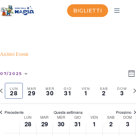
Salta
al
BIGLIETTI
contenuto
Archivi
Eventi
V
E
07/2025
S
i
v
S
E
s
e
e
T
S
t
n
LUN
MAR
MER
GIO
VEN
SAB
DOM
l
T
28
29
30
31
1
2
3
e
e
t
e
I
t
N
o
c
M
t
a
V
t
A
i
d
v
N
i
Precedente
Questa settimana
Prossimo
A
m
a
i
s
W
LUN
MAR
MER
GIO
VEN
SAB
DOM
L
t
a
g
t
28
29
30
31
1
2
3
e
E
e
n
a
e
e
.
w
a
z
N
k
l
N
m
N
m
N
g
N
v
N
s
N
d
N