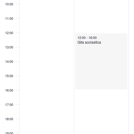
d
.
.
o
10:00
a
f
t
E
e
11:00
v
.
e
n
12:00
t
February 24, 2026
12:00
-
16:00
i
Gita scolastica
13:00
14:00
15:00
16:00
17:00
18:00
19:00