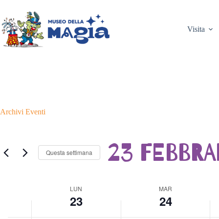
u
e
a
e
e
Salta
n
s
r
r
s
al
01:00
e
s
t
c
s
contenuto
Visita
d
u
e
o
u
02:00
ì
n
d
l
n
,
e
ì
e
e
F
v
,
d
v
03:00
e
e
F
ì
e
b
n
e
,
n
b
t
b
F
t
04:00
r
o
b
e
o
a
i
r
b
i
05:00
i
n
a
b
n
Archivi
Eventi
o
q
i
r
q
2
u
o
a
u
06:00
3
e
2
i
e
23 FEBBRA
,
s
4
o
s
Questa settimana
2
t
,
2
t
07:00
0
o
2
5
o
2
g
0
,
g
S
08:00
6
i
2
2
i
e
o
6
0
o
W
LUN
MAR
l
r
23
24
2
r
e
e
09:00
n
6
n
e
c
o
t
o
k