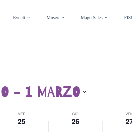
i
e
e
o
n
s
v
e
s
Eventi
Museo
Mago Sales
FIS
e
r
u
d
d
n
ì
ì
e
,
,
v
F
F
e
e
e
n
b
b
t
b
b
o
r
r
i
a
a
n
i
i
q
o
o
u
2
2
e
IO
 - 
1 MARZO
6
7
s
,
,
t
2
2
o
0
0
g
2
2
i
6
6
o
MER
GIO
VE
25
26
r
2
n
o