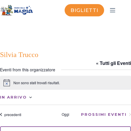
Salta
al
BIGLIETTI
contenuto
Silvia Trucco
« Tutti gli Eventi
Eventi from this organizzatore
Non sono stati trovati risultati.
N
o
t
IN ARRIVO
i
S
c
e
e
l
Eventi
Oggi
precedenti
PROSSIMI EVENTI
e
z
i