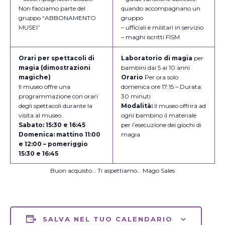
Non facciamo parte del
quando accompagnano un
gruppo “ABBONAMENTO
gruppo
MUSEI”
– ufficiali e militari in servizio
– maghi iscritti FISM
Orari per spettacoli di
Laboratorio di magia
per
magia (dimostrazioni
bambini dai 5 ai 10 anni
magiche)
Orario
Per ora solo
Il museo offre una
domenica ore 17:15 – Durata:
programmazione con orari
30 minuti
degli spettacoli durante la
Modalità:
Il museo offrirà ad
visita al museo.
ogni bambino il materiale
Sabato: 15:30 e 16:45
per l’esecuzione dei giochi di
Domenica:
mattino 11:00
magia
e 12:00 –
pomeriggio
15:30 e 16:45
Buon acquisto… Ti aspettiamo… Mago Sales
SALVA NEL TUO CALENDARIO