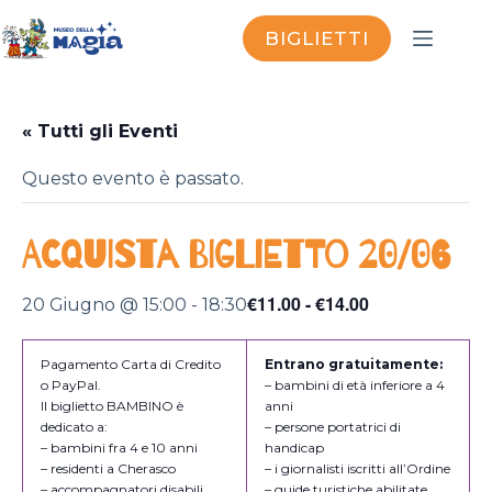
Salta
al
BIGLIETTI
contenuto
« Tutti gli Eventi
Questo evento è passato.
ACQUISTA BIGLIETTO 20/06
€11.00 - €14.00
20 Giugno @ 15:00
-
18:30
Pagamento Carta di Credito
Entrano gratuitamente:
o PayPal.
– bambini di età inferiore a 4
Il biglietto BAMBINO è
anni
dedicato a:
– persone portatrici di
– bambini fra 4 e 10 anni
handicap
– residenti a Cherasco
– i giornalisti iscritti all’Ordine
– accompagnatori disabili
– guide turistiche abilitate,